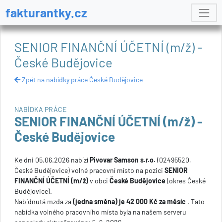
fakturantky.cz
SENIOR FINANČNÍ ÚČETNÍ (m/ž) -
České Budějovice
Zpět na nabídky práce České Budějovice
NABÍDKA PRÁCE
SENIOR FINANČNÍ ÚČETNÍ (m/ž) -
České Budějovice
Ke dni 05.06.2026 nabízí
Pivovar Samson s.r.o.
(02495520,
České Budějovice) volné pracovní místo na pozici
SENIOR
FINANČNÍ ÚČETNÍ (m/ž)
v obci
České Budějovice
(okres České
Budějovice).
Nabídnutá mzda za
(jedna směna) je 42 000 Kč za měsíc
. Tato
nabídka volného pracovního místa byla na našem serveru