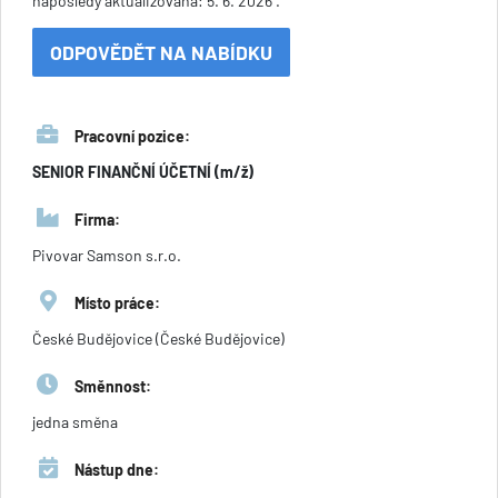
naposledy aktualizována: 5. 6. 2026 .
ODPOVĚDĚT NA NABÍDKU
Pracovní pozice:
SENIOR FINANČNÍ ÚČETNÍ (m/ž)
Firma:
Pivovar Samson s.r.o.
Místo práce:
České Budějovice (České Budějovice)
Směnnost:
jedna směna
Nástup dne: