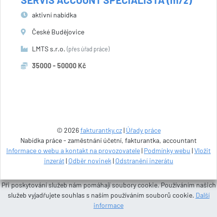
aktivní nabídka
České Budějovice
LMTS s.r.o.
(přes úřad práce)
35000 - 50000 Kč
© 2026
fakturantky.cz
|
Úřady práce
Nabídka práce - zaměstnání účetní, fakturantka, accountant
Informace o webu a kontakt na provozovatele
|
Podmínky webu
|
Vložit
inzerát
|
Odběr novinek
|
Odstranění inzerátu
Při poskytování služeb nám pomáhají soubory cookie. Používáním našich
služeb vyjadřujete souhlas s naším používáním souborů cookie.
Další
informace