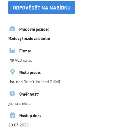
ODPOVĚDĚT NA NABÍDKU
Pracovní pozice:
Mzdový/mzdová účetní
Firma:
INKALO s.r.o.
Místo práce:
Ústí nad Orlicí (Ústí nad Orlicí)
Směnnost:
jedna směna
Nástup dne:
20.03.2026