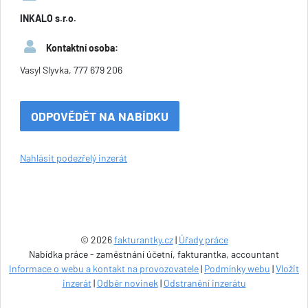
INKALO s.r.o.
Kontaktní osoba:
Vasyl Slyvka, 777 679 206
ODPOVĚDĚT NA NABÍDKU
Nahlásit podezřelý inzerát
© 2026
fakturantky.cz
|
Úřady práce
Nabídka práce - zaměstnání účetní, fakturantka, accountant
Informace o webu a kontakt na provozovatele
|
Podmínky webu
|
Vložit
inzerát
|
Odběr novinek
|
Odstranění inzerátu