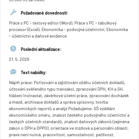
Požadované dovednosti:
Práce s PC - textový editor (Word), Práce s PC - tabulkový
procesor (Excel), Ekonomika - podvojné účetnictví, Ekonomika
- účetnictví a daňové evidence
Poslední aktualizace:
21. 5. 2026
Text nabídky:
Náplň práce: Pořizování a zajišťování oběhu účetních dokladů,
účtování svěřeného typu transakcí, zpracování DPH, KH a SH,
hlášení Instrastat, závěrkové účetní práce, zpracování docházek
a mezd, archivace dokladů a správa spisovny, tvorba
ekonomických reportů a analýz Požadujeme: SŠ vzdělání
ekonomického směru, znalost českého podvojného účetnictví a
českých účetních standardů, znalost daňových zákonů (zejména
zákon o DPH a DPPO), orientace ve mzdové a personální oblasti,
praxe není nutná, pracovitost, samostatnost, pečlivost,