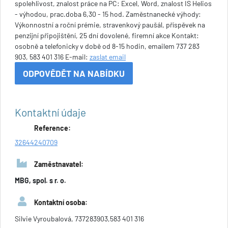
spolehlivost, znalost práce na PC: Excel, Word, znalost IS Helios
- výhodou, prac.doba 6,30 - 15 hod. Zaměstnanecké výhody:
Výkonnostní a roční prémie, stravenkový paušál, příspěvek na
penzijní připojištění, 25 dní dovolené, firemní akce Kontakt:
osobně a telefonicky v době od 8-15 hodin, emailem 737 283
903, 583 401 316 E-mail:
zaslat email
ODPOVĚDĚT NA NABÍDKU
Kontaktní údaje
Reference:
32644240709
Zaměstnavatel:
MBG, spol. s r. o.
Kontaktní osoba:
Silvie Vyroubalová, 737283903,583 401 316