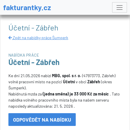
fakturantky.cz
Účetní - Zábřeh
Zpět na nabídky práce Šumperk
NABÍDKA PRÁCE
Účetní - Zábřeh
Ke dni 21.05.2026 nabízí
MBG, spol. s r. o.
(47973773, Zábřeh)
volné pracovní místo na pozici
Účetní
v obci
Zábřeh
(okres
Šumperk).
Nabídnutá mzda za
(jedna směna) je 33 000 Kč za měsíc
. Tato
nabídka volného pracovního místa byla na našem serveru
naposledy aktualizována: 21. 5. 2026 .
ODPOVĚDĚT NA NABÍDKU