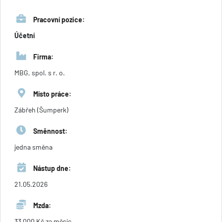
Pracovní pozice:
Účetní
Firma:
MBG, spol. s r. o.
Místo práce:
Zábřeh (Šumperk)
Směnnost:
jedna směna
Nástup dne:
21.05.2026
Mzda:
33 000 Kč za měsíc