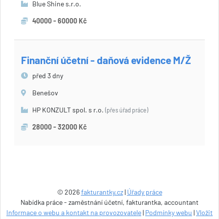
Blue Shine s.r.o.
40000 - 60000 Kč
Finanční účetní - daňová evidence M/Ž
před 3 dny
Benešov
HP KONZULT spol. s r.o.
(přes úřad práce)
28000 - 32000 Kč
© 2026
fakturantky.cz
|
Úřady práce
Nabídka práce - zaměstnání účetní, fakturantka, accountant
Informace o webu a kontakt na provozovatele
|
Podmínky webu
|
Vložit