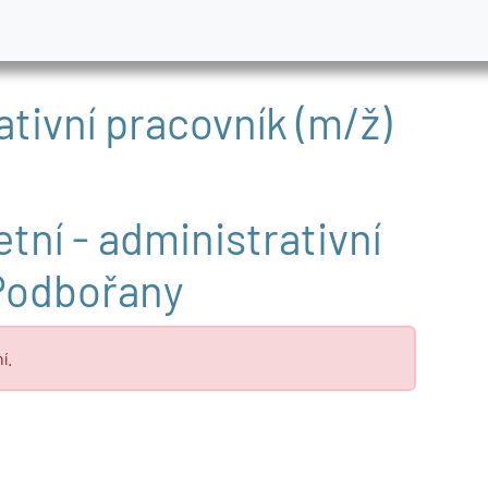
ativní pracovník (m/ž)
tní - administrativní
 Podbořany
í.