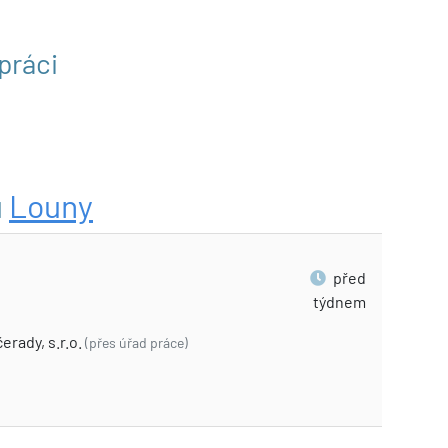
práci
u
Louny
před
týdnem
rady, s.r.o.
(přes úřad práce)