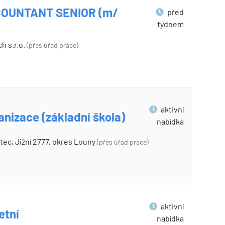
COUNTANT SENIOR (m/
před
týdnem
h s.r.o.
(přes úřad práce)
aktivní
nizace (základní škola)
nabídka
tec, Jižní 2777, okres Louny
(přes úřad práce)
aktivní
etní
nabídka